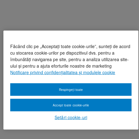
Făcând clic pe „Acceptați toate cookie-urile”, sunteți de acord
cu stocarea cookie-urilor pe dispozitivul dvs. pentru a
îmbunătăți navigarea pe site, pentru a analiza utilizarea site-
ului și pentru a ajuta eforturile noastre de marketing
Notificare privind confidențialitatea și modulele cookie
Respingeți toate
Accept toate cookie-urile
Setări cookie-uri