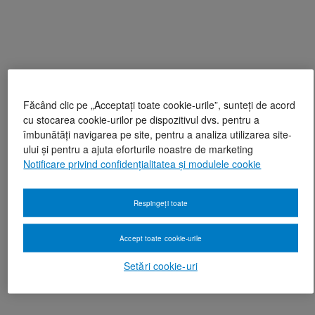
Făcând clic pe „Acceptați toate cookie-urile”, sunteți de acord
cu stocarea cookie-urilor pe dispozitivul dvs. pentru a
îmbunătăți navigarea pe site, pentru a analiza utilizarea site-
ului și pentru a ajuta eforturile noastre de marketing
Notificare privind confidențialitatea și modulele cookie
Respingeți toate
Accept toate cookie-urile
Setări cookie-uri