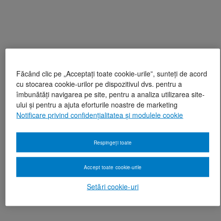
Făcând clic pe „Acceptați toate cookie-urile”, sunteți de acord
cu stocarea cookie-urilor pe dispozitivul dvs. pentru a
îmbunătăți navigarea pe site, pentru a analiza utilizarea site-
ului și pentru a ajuta eforturile noastre de marketing
Notificare privind confidențialitatea și modulele cookie
Respingeți toate
Accept toate cookie-urile
Setări cookie-uri