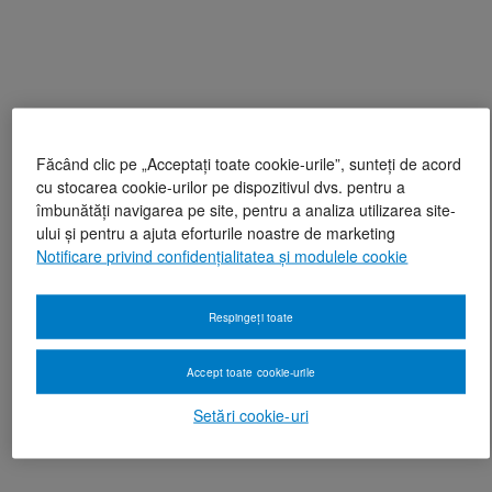
Făcând clic pe „Acceptați toate cookie-urile”, sunteți de acord
cu stocarea cookie-urilor pe dispozitivul dvs. pentru a
îmbunătăți navigarea pe site, pentru a analiza utilizarea site-
ului și pentru a ajuta eforturile noastre de marketing
Notificare privind confidențialitatea și modulele cookie
Respingeți toate
Accept toate cookie-urile
Setări cookie-uri