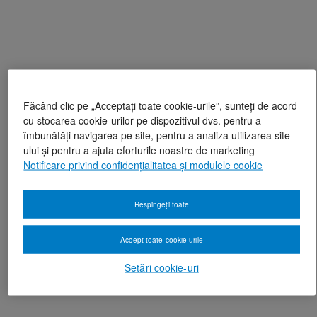
Făcând clic pe „Acceptați toate cookie-urile”, sunteți de acord
cu stocarea cookie-urilor pe dispozitivul dvs. pentru a
îmbunătăți navigarea pe site, pentru a analiza utilizarea site-
ului și pentru a ajuta eforturile noastre de marketing
Notificare privind confidențialitatea și modulele cookie
Respingeți toate
Accept toate cookie-urile
Setări cookie-uri