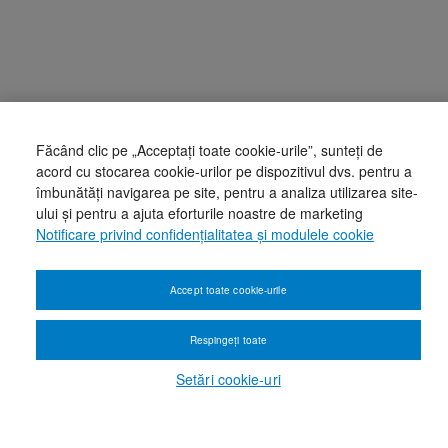
Făcând clic pe „Acceptați toate cookie-urile”, sunteți de
acord cu stocarea cookie-urilor pe dispozitivul dvs. pentru a
îmbunătăți navigarea pe site, pentru a analiza utilizarea site-
ului și pentru a ajuta eforturile noastre de marketing
Notificare privind confidențialitatea și modulele cookie
Accept toate cookie-urile
Respingeți toate
Setări cookie-uri