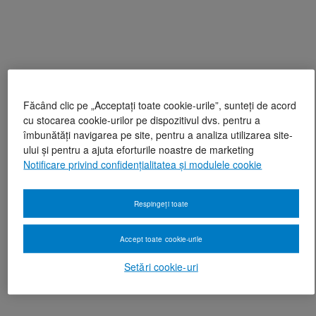
Făcând clic pe „Acceptați toate cookie-urile”, sunteți de acord
cu stocarea cookie-urilor pe dispozitivul dvs. pentru a
îmbunătăți navigarea pe site, pentru a analiza utilizarea site-
ului și pentru a ajuta eforturile noastre de marketing
Notificare privind confidențialitatea și modulele cookie
Respingeți toate
Accept toate cookie-urile
Setări cookie-uri