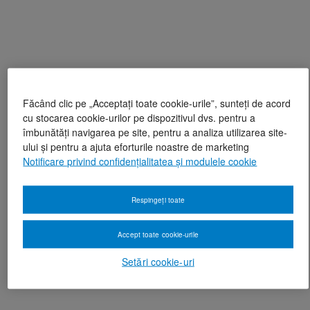
Făcând clic pe „Acceptați toate cookie-urile”, sunteți de acord
cu stocarea cookie-urilor pe dispozitivul dvs. pentru a
îmbunătăți navigarea pe site, pentru a analiza utilizarea site-
ului și pentru a ajuta eforturile noastre de marketing
Notificare privind confidențialitatea și modulele cookie
Respingeți toate
Accept toate cookie-urile
Setări cookie-uri