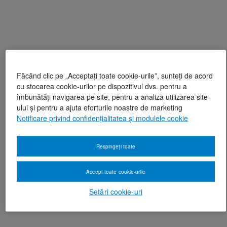
Făcând clic pe „Acceptați toate cookie-urile”, sunteți de acord
cu stocarea cookie-urilor pe dispozitivul dvs. pentru a
îmbunătăți navigarea pe site, pentru a analiza utilizarea site-
ului și pentru a ajuta eforturile noastre de marketing
Notificare privind confidențialitatea și modulele cookie
Respingeți toate
Accept toate cookie-urile
Setări cookie-uri