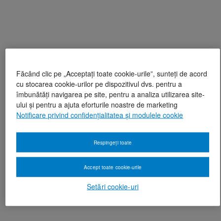
Făcând clic pe „Acceptați toate cookie-urile”, sunteți de acord
cu stocarea cookie-urilor pe dispozitivul dvs. pentru a
îmbunătăți navigarea pe site, pentru a analiza utilizarea site-
ului și pentru a ajuta eforturile noastre de marketing
Notificare privind confidențialitatea și modulele cookie
Respingeți toate
Accept toate cookie-urile
Setări cookie-uri