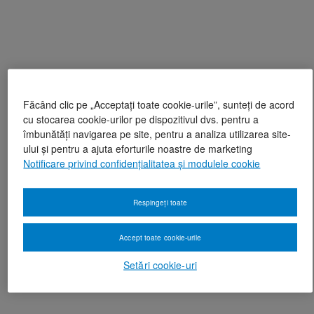
Făcând clic pe „Acceptați toate cookie-urile”, sunteți de acord
cu stocarea cookie-urilor pe dispozitivul dvs. pentru a
îmbunătăți navigarea pe site, pentru a analiza utilizarea site-
ului și pentru a ajuta eforturile noastre de marketing
Notificare privind confidențialitatea și modulele cookie
Respingeți toate
Accept toate cookie-urile
Setări cookie-uri