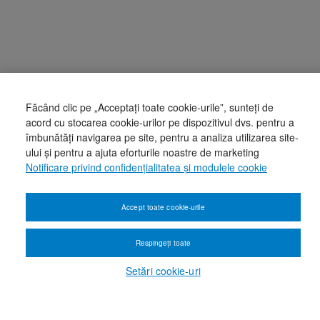
Făcând clic pe „Acceptați toate cookie-urile”, sunteți de
acord cu stocarea cookie-urilor pe dispozitivul dvs. pentru a
îmbunătăți navigarea pe site, pentru a analiza utilizarea site-
ului și pentru a ajuta eforturile noastre de marketing
Notificare privind confidențialitatea și modulele cookie
Accept toate cookie-urile
Respingeți toate
Setări cookie-uri