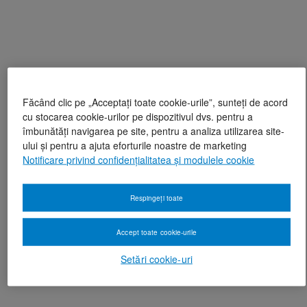
Făcând clic pe „Acceptați toate cookie-urile”, sunteți de acord
cu stocarea cookie-urilor pe dispozitivul dvs. pentru a
îmbunătăți navigarea pe site, pentru a analiza utilizarea site-
ului și pentru a ajuta eforturile noastre de marketing
Notificare privind confidențialitatea și modulele cookie
Respingeți toate
Accept toate cookie-urile
Setări cookie-uri