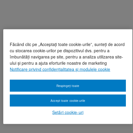
Făcând clic pe „Acceptați toate cookie-urile”, sunteți de acord
cu stocarea cookie-urilor pe dispozitivul dvs. pentru a
îmbunătăți navigarea pe site, pentru a analiza utilizarea site-
ului și pentru a ajuta eforturile noastre de marketing
Notificare privind confidențialitatea și modulele cookie
Respingeți toate
Accept toate cookie-urile
Setări cookie-uri