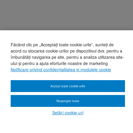
Făcând clic pe „Acceptați toate cookie-urile”, sunteți de
acord cu stocarea cookie-urilor pe dispozitivul dvs. pentru a
îmbunătăți navigarea pe site, pentru a analiza utilizarea site-
ului și pentru a ajuta eforturile noastre de marketing
Notificare privind confidențialitatea și modulele cookie
Accept toate cookie-urile
Respingeți toate
Setări cookie-uri