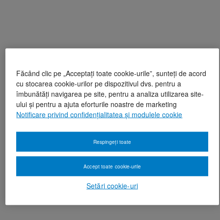
Făcând clic pe „Acceptați toate cookie-urile”, sunteți de acord
cu stocarea cookie-urilor pe dispozitivul dvs. pentru a
îmbunătăți navigarea pe site, pentru a analiza utilizarea site-
ului și pentru a ajuta eforturile noastre de marketing
Notificare privind confidențialitatea și modulele cookie
Respingeți toate
Accept toate cookie-urile
Setări cookie-uri