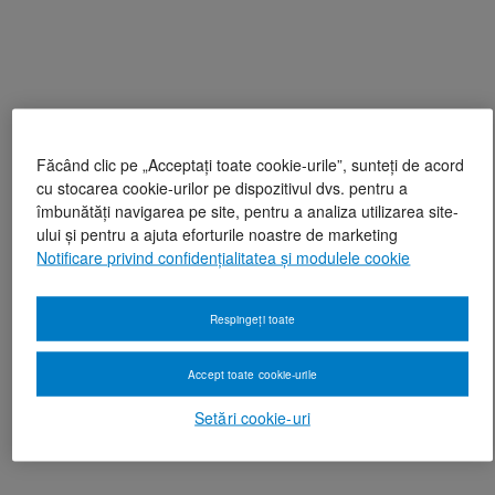
Făcând clic pe „Acceptați toate cookie-urile”, sunteți de acord
cu stocarea cookie-urilor pe dispozitivul dvs. pentru a
îmbunătăți navigarea pe site, pentru a analiza utilizarea site-
ului și pentru a ajuta eforturile noastre de marketing
Notificare privind confidențialitatea și modulele cookie
Respingeți toate
Accept toate cookie-urile
Setări cookie-uri