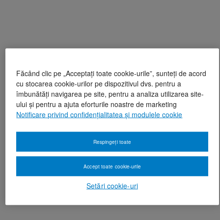
Făcând clic pe „Acceptați toate cookie-urile”, sunteți de acord
cu stocarea cookie-urilor pe dispozitivul dvs. pentru a
îmbunătăți navigarea pe site, pentru a analiza utilizarea site-
ului și pentru a ajuta eforturile noastre de marketing
Notificare privind confidențialitatea și modulele cookie
Respingeți toate
Accept toate cookie-urile
Setări cookie-uri