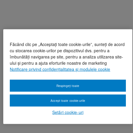
Făcând clic pe „Acceptați toate cookie-urile”, sunteți de acord
cu stocarea cookie-urilor pe dispozitivul dvs. pentru a
îmbunătăți navigarea pe site, pentru a analiza utilizarea site-
ului și pentru a ajuta eforturile noastre de marketing
Notificare privind confidențialitatea și modulele cookie
Respingeți toate
Accept toate cookie-urile
Setări cookie-uri