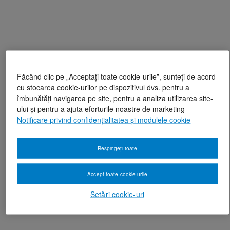
Făcând clic pe „Acceptați toate cookie-urile”, sunteți de acord
cu stocarea cookie-urilor pe dispozitivul dvs. pentru a
îmbunătăți navigarea pe site, pentru a analiza utilizarea site-
ului și pentru a ajuta eforturile noastre de marketing
Notificare privind confidențialitatea și modulele cookie
Respingeți toate
Accept toate cookie-urile
Setări cookie-uri