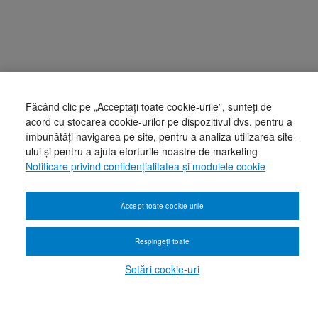
Făcând clic pe „Acceptați toate cookie-urile”, sunteți de
acord cu stocarea cookie-urilor pe dispozitivul dvs. pentru a
îmbunătăți navigarea pe site, pentru a analiza utilizarea site-
ului și pentru a ajuta eforturile noastre de marketing
Notificare privind confidențialitatea și modulele cookie
Accept toate cookie-urile
Respingeți toate
Setări cookie-uri