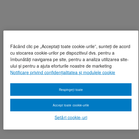
Făcând clic pe „Acceptați toate cookie-urile”, sunteți de acord
cu stocarea cookie-urilor pe dispozitivul dvs. pentru a
îmbunătăți navigarea pe site, pentru a analiza utilizarea site-
ului și pentru a ajuta eforturile noastre de marketing
Notificare privind confidențialitatea și modulele cookie
Respingeți toate
Accept toate cookie-urile
Setări cookie-uri