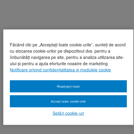
Făcând clic pe „Acceptați toate cookie-urile”, sunteți de acord
cu stocarea cookie-urilor pe dispozitivul dvs. pentru a
îmbunătăți navigarea pe site, pentru a analiza utilizarea site-
ului și pentru a ajuta eforturile noastre de marketing
Notificare privind confidențialitatea și modulele cookie
Respingeți toate
Accept toate cookie-urile
Setări cookie-uri