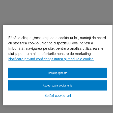
Făcând clic pe „Acceptați toate cookie-urile”, sunteți de acord
cu stocarea cookie-urilor pe dispozitivul dvs. pentru a
îmbunătăți navigarea pe site, pentru a analiza utilizarea site-
ului și pentru a ajuta eforturile noastre de marketing
Notificare privind confidențialitatea și modulele cookie
Respingeți toate
Accept toate cookie-urile
Setări cookie-uri