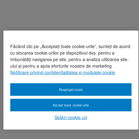
Făcând clic pe „Acceptați toate cookie-urile”, sunteți de acord
cu stocarea cookie-urilor pe dispozitivul dvs. pentru a
îmbunătăți navigarea pe site, pentru a analiza utilizarea site-
ului și pentru a ajuta eforturile noastre de marketing
Notificare privind confidențialitatea și modulele cookie
Respingeți toate
Accept toate cookie-urile
Setări cookie-uri