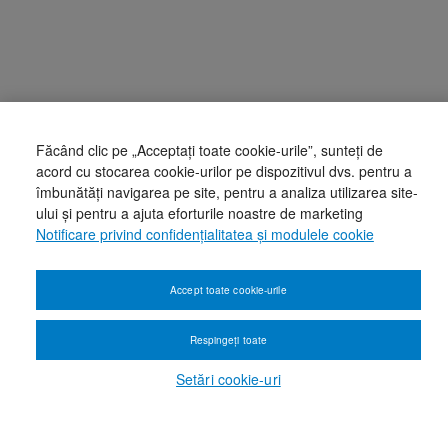
Făcând clic pe „Acceptați toate cookie-urile”, sunteți de
acord cu stocarea cookie-urilor pe dispozitivul dvs. pentru a
îmbunătăți navigarea pe site, pentru a analiza utilizarea site-
ului și pentru a ajuta eforturile noastre de marketing
Notificare privind confidențialitatea și modulele cookie
Accept toate cookie-urile
Respingeți toate
Setări cookie-uri