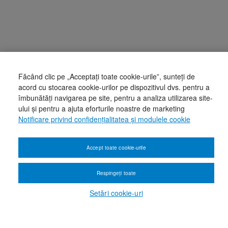
Făcând clic pe „Acceptați toate cookie-urile”, sunteți de
acord cu stocarea cookie-urilor pe dispozitivul dvs. pentru a
îmbunătăți navigarea pe site, pentru a analiza utilizarea site-
ului și pentru a ajuta eforturile noastre de marketing
Notificare privind confidențialitatea și modulele cookie
Accept toate cookie-urile
Respingeți toate
Setări cookie-uri