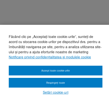
Făcând clic pe „Acceptați toate cookie-urile”, sunteți de
acord cu stocarea cookie-urilor pe dispozitivul dvs. pentru a
îmbunătăți navigarea pe site, pentru a analiza utilizarea site-
ului și pentru a ajuta eforturile noastre de marketing
Notificare privind confidențialitatea și modulele cookie
Accept toate cookie-urile
Respingeți toate
Setări cookie-uri