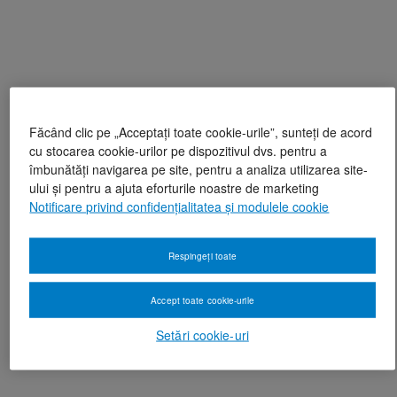
Făcând clic pe „Acceptați toate cookie-urile”, sunteți de acord
cu stocarea cookie-urilor pe dispozitivul dvs. pentru a
îmbunătăți navigarea pe site, pentru a analiza utilizarea site-
ului și pentru a ajuta eforturile noastre de marketing
Notificare privind confidențialitatea și modulele cookie
Respingeți toate
Accept toate cookie-urile
Setări cookie-uri