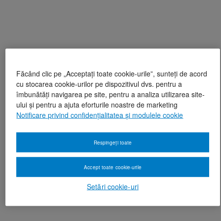
Făcând clic pe „Acceptați toate cookie-urile”, sunteți de acord
cu stocarea cookie-urilor pe dispozitivul dvs. pentru a
îmbunătăți navigarea pe site, pentru a analiza utilizarea site-
ului și pentru a ajuta eforturile noastre de marketing
Notificare privind confidențialitatea și modulele cookie
Respingeți toate
Accept toate cookie-urile
Setări cookie-uri