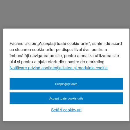
Făcând clic pe „Acceptați toate cookie-urile”, sunteți de acord
cu stocarea cookie-urilor pe dispozitivul dvs. pentru a
îmbunătăți navigarea pe site, pentru a analiza utilizarea site-
ului și pentru a ajuta eforturile noastre de marketing
Notificare privind confidențialitatea și modulele cookie
Respingeți toate
Accept toate cookie-urile
Setări cookie-uri