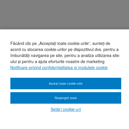
Făcând clic pe „Acceptați toate cookie-urile”, sunteți de
acord cu stocarea cookie-urilor pe dispozitivul dvs. pentru a
îmbunătăți navigarea pe site, pentru a analiza utilizarea site-
ului și pentru a ajuta eforturile noastre de marketing
Notificare privind confidențialitatea și modulele cookie
Accept toate cookie-urile
Respingeți toate
Setări cookie-uri