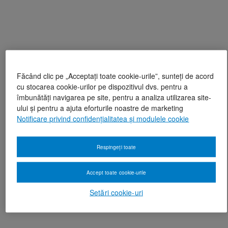
Făcând clic pe „Acceptați toate cookie-urile”, sunteți de acord
cu stocarea cookie-urilor pe dispozitivul dvs. pentru a
îmbunătăți navigarea pe site, pentru a analiza utilizarea site-
ului și pentru a ajuta eforturile noastre de marketing
Notificare privind confidențialitatea și modulele cookie
Respingeți toate
Accept toate cookie-urile
Setări cookie-uri