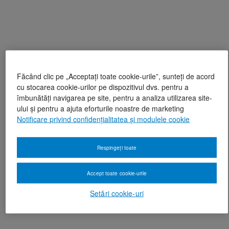
Făcând clic pe „Acceptați toate cookie-urile”, sunteți de acord
cu stocarea cookie-urilor pe dispozitivul dvs. pentru a
îmbunătăți navigarea pe site, pentru a analiza utilizarea site-
ului și pentru a ajuta eforturile noastre de marketing
Notificare privind confidențialitatea și modulele cookie
Respingeți toate
Accept toate cookie-urile
Setări cookie-uri