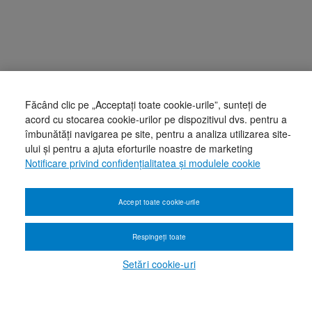
Făcând clic pe „Acceptați toate cookie-urile”, sunteți de
acord cu stocarea cookie-urilor pe dispozitivul dvs. pentru a
îmbunătăți navigarea pe site, pentru a analiza utilizarea site-
ului și pentru a ajuta eforturile noastre de marketing
Notificare privind confidențialitatea și modulele cookie
Accept toate cookie-urile
Respingeți toate
Setări cookie-uri