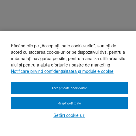
Făcând clic pe „Acceptați toate cookie-urile”, sunteți de
acord cu stocarea cookie-urilor pe dispozitivul dvs. pentru a
îmbunătăți navigarea pe site, pentru a analiza utilizarea site-
ului și pentru a ajuta eforturile noastre de marketing
Notificare privind confidențialitatea și modulele cookie
Accept toate cookie-urile
Respingeți toate
Setări cookie-uri