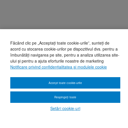
Făcând clic pe „Acceptați toate cookie-urile”, sunteți de
acord cu stocarea cookie-urilor pe dispozitivul dvs. pentru a
îmbunătăți navigarea pe site, pentru a analiza utilizarea site-
ului și pentru a ajuta eforturile noastre de marketing
Notificare privind confidențialitatea și modulele cookie
Accept toate cookie-urile
Respingeți toate
Setări cookie-uri