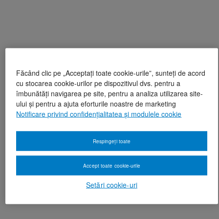
Făcând clic pe „Acceptați toate cookie-urile”, sunteți de acord
cu stocarea cookie-urilor pe dispozitivul dvs. pentru a
îmbunătăți navigarea pe site, pentru a analiza utilizarea site-
ului și pentru a ajuta eforturile noastre de marketing
Notificare privind confidențialitatea și modulele cookie
Respingeți toate
Accept toate cookie-urile
Setări cookie-uri