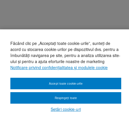
Făcând clic pe „Acceptați toate cookie-urile”, sunteți de
acord cu stocarea cookie-urilor pe dispozitivul dvs. pentru a
îmbunătăți navigarea pe site, pentru a analiza utilizarea site-
ului și pentru a ajuta eforturile noastre de marketing
Notificare privind confidențialitatea și modulele cookie
Accept toate cookie-urile
Respingeți toate
Setări cookie-uri