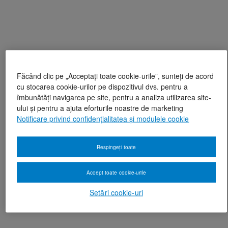
Făcând clic pe „Acceptați toate cookie-urile”, sunteți de acord
cu stocarea cookie-urilor pe dispozitivul dvs. pentru a
îmbunătăți navigarea pe site, pentru a analiza utilizarea site-
ului și pentru a ajuta eforturile noastre de marketing
Notificare privind confidențialitatea și modulele cookie
Respingeți toate
Accept toate cookie-urile
Setări cookie-uri