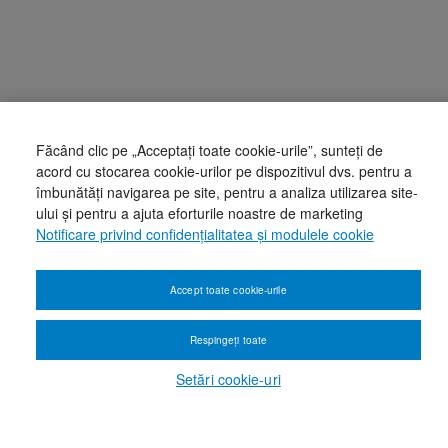
Făcând clic pe „Acceptați toate cookie-urile”, sunteți de
acord cu stocarea cookie-urilor pe dispozitivul dvs. pentru a
îmbunătăți navigarea pe site, pentru a analiza utilizarea site-
ului și pentru a ajuta eforturile noastre de marketing
Notificare privind confidențialitatea și modulele cookie
Accept toate cookie-urile
Respingeți toate
Setări cookie-uri