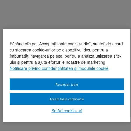
Făcând clic pe „Acceptați toate cookie-urile”, sunteți de acord
cu stocarea cookie-urilor pe dispozitivul dvs. pentru a
îmbunătăți navigarea pe site, pentru a analiza utilizarea site-
ului și pentru a ajuta eforturile noastre de marketing
Notificare privind confidențialitatea și modulele cookie
Respingeți toate
Accept toate cookie-urile
Setări cookie-uri