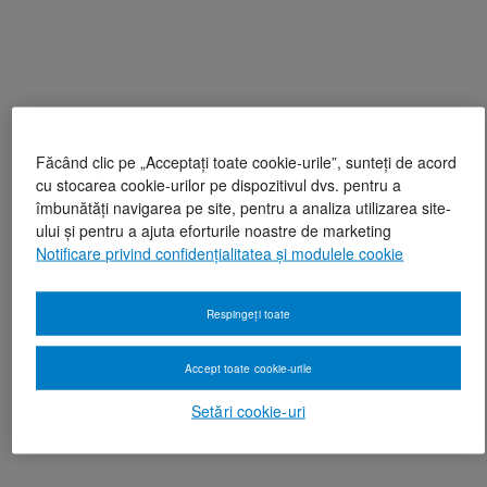
Făcând clic pe „Acceptați toate cookie-urile”, sunteți de acord
cu stocarea cookie-urilor pe dispozitivul dvs. pentru a
îmbunătăți navigarea pe site, pentru a analiza utilizarea site-
ului și pentru a ajuta eforturile noastre de marketing
Notificare privind confidențialitatea și modulele cookie
Respingeți toate
Accept toate cookie-urile
Setări cookie-uri