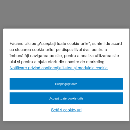
Făcând clic pe „Acceptați toate cookie-urile”, sunteți de acord
cu stocarea cookie-urilor pe dispozitivul dvs. pentru a
îmbunătăți navigarea pe site, pentru a analiza utilizarea site-
ului și pentru a ajuta eforturile noastre de marketing
Notificare privind confidențialitatea și modulele cookie
Respingeți toate
Accept toate cookie-urile
Setări cookie-uri