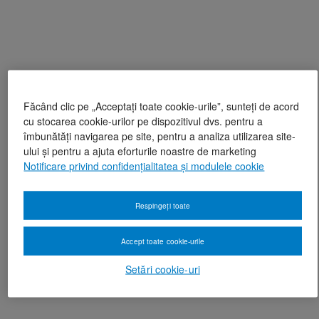
Făcând clic pe „Acceptați toate cookie-urile”, sunteți de acord
cu stocarea cookie-urilor pe dispozitivul dvs. pentru a
îmbunătăți navigarea pe site, pentru a analiza utilizarea site-
ului și pentru a ajuta eforturile noastre de marketing
Notificare privind confidențialitatea și modulele cookie
Respingeți toate
Accept toate cookie-urile
Setări cookie-uri