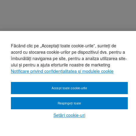
Făcând clic pe „Acceptați toate cookie-urile”, sunteți de
acord cu stocarea cookie-urilor pe dispozitivul dvs. pentru a
îmbunătăți navigarea pe site, pentru a analiza utilizarea site-
ului și pentru a ajuta eforturile noastre de marketing
Notificare privind confidențialitatea și modulele cookie
Accept toate cookie-urile
Respingeți toate
Setări cookie-uri