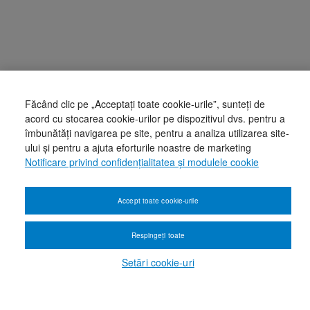
Făcând clic pe „Acceptați toate cookie-urile”, sunteți de
acord cu stocarea cookie-urilor pe dispozitivul dvs. pentru a
îmbunătăți navigarea pe site, pentru a analiza utilizarea site-
ului și pentru a ajuta eforturile noastre de marketing
Notificare privind confidențialitatea și modulele cookie
Accept toate cookie-urile
Respingeți toate
Setări cookie-uri