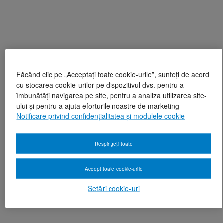
Făcând clic pe „Acceptați toate cookie-urile”, sunteți de acord
cu stocarea cookie-urilor pe dispozitivul dvs. pentru a
îmbunătăți navigarea pe site, pentru a analiza utilizarea site-
ului și pentru a ajuta eforturile noastre de marketing
Notificare privind confidențialitatea și modulele cookie
Respingeți toate
Accept toate cookie-urile
Setări cookie-uri