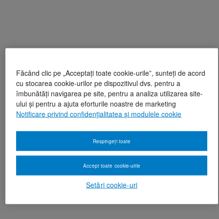
Făcând clic pe „Acceptați toate cookie-urile”, sunteți de acord
cu stocarea cookie-urilor pe dispozitivul dvs. pentru a
îmbunătăți navigarea pe site, pentru a analiza utilizarea site-
ului și pentru a ajuta eforturile noastre de marketing
Notificare privind confidențialitatea și modulele cookie
Respingeți toate
Accept toate cookie-urile
Setări cookie-uri