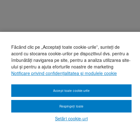
Făcând clic pe „Acceptați toate cookie-urile”, sunteți de
acord cu stocarea cookie-urilor pe dispozitivul dvs. pentru a
îmbunătăți navigarea pe site, pentru a analiza utilizarea site-
ului și pentru a ajuta eforturile noastre de marketing
Notificare privind confidențialitatea și modulele cookie
Accept toate cookie-urile
Respingeți toate
Setări cookie-uri